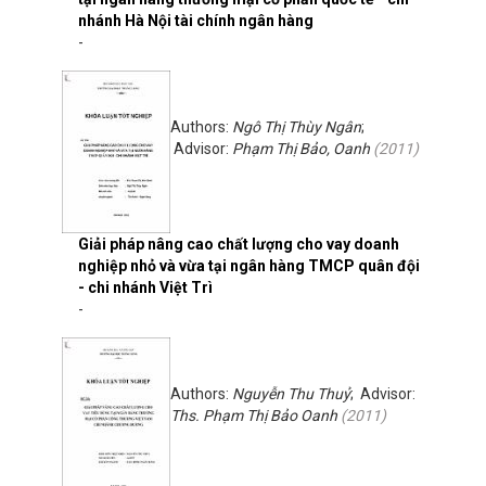
nhánh Hà Nội tài chính ngân hàng
-
Authors:
Ngô Thị Thùy Ngân
;
Advisor:
Phạm Thị Bảo, Oanh
(
2011
)
Giải pháp nâng cao chất lượng cho vay doanh
nghiệp nhỏ và vừa tại ngân hàng TMCP quân đội
- chi nhánh Việt Trì
-
Authors:
Nguyễn Thu Thuỷ
; Advisor:
Ths. Phạm Thị Bảo Oanh
(
2011
)