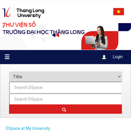
Skip
navigation
☰
Login
DSpace at My University