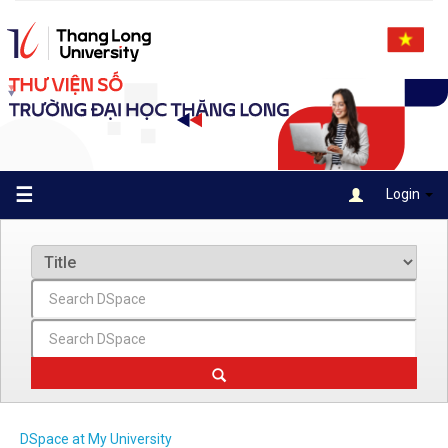
Skip
navigation
☰
Login
DSpace at My University