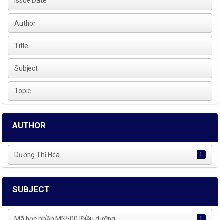
Issue Date
Author
Title
Subject
Topic
AUTHOR
Dương Thị Hòa
1
SUBJECT
Mã học phần MN500 |Điều dưỡng
1