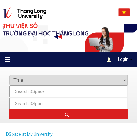
Skip
navigation
☰
Login
DSpace at My University