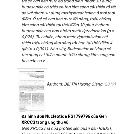
trẻ có cơn hen mức độ trung bình, nhóm sử dụng
budesonide có triệu chứng lâm sàng cải thiện rõ rệt
so với nhóm sử dụng methylprednisolon ở mọi thời
điểm. Ở trẻ có cơn hen mức độ nặng, triệu chứng
lâm sàng cải thiện tại thời điểm 30 phút ở nhóm
budesonide cao hơn nhóm methylprednisolon (p =
0,028). Tuy nhiên, nhóm methylprednisolon cải
thiện triệu chứng lâm sàng tốt hơn tại thời điểm 4
giờ (p < 0,001). Như vậy, Budesonide khí dung có
tác dụng cải thiện nhanh triệu chứng lâm sàng cơn
hen cấp so v...
Authors:
Bùi Thị Hương Giang
(
2019
)
Đa hình đơn Nucleotide RS1799796 của Gen
XRCC3 trong ung thư vú
Gen XRCC3 mã hóa protein liên quan đến RAD51,