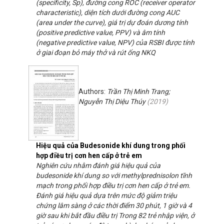
(specificity, Sp), đường cong ROC (receiver operator
characteristic), diện tích dưới đường cong AUC
(area under the curve), giá trị dự đoán dương tính
(positive predictive value, PPV) và âm tính
(negative predictive value, NPV) của RSBI được tính
ở giai đoạn bỏ máy thở và rút ống NKQ
Authors:
Trần Thị Minh Trang;
Nguyễn Thị Diệu Thúy
(
2019
)
Hiệu quả của Budesonide khí dung trong phối
hợp điều trị cơn hen cấp ở trẻ em
Nghiên cứu nhằm đánh giá hiệu quả của
budesonide khí dung so với methylprednisolon tĩnh
mạch trong phối hợp điều trị cơn hen cấp ở trẻ em.
Đánh giá hiệu quả dựa trên mức độ giảm triệu
chứng lâm sàng ở các thời điểm 30 phút, 1 giờ và 4
giờ sau khi bắt đầu điều trị Trong 82 trẻ nhập viện, ở