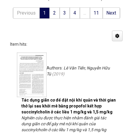
Previous
1
2
3
4
...
11
Next
Item hits:
Authors:
Lê Văn Tiến; Nguyễn Hữu
Tú
(
2019
)
Tác dụng giãn cơ để đặt nội khí quản và thời gian
thở lại sau khởi mê bằng propofol kết hợp
succinylcholin ở các liều 1 mg/kg và 1,5 mg/kg
Nghiên cứu được thực hiện nhằm đánh giá tác
dụng giãn cơ để gây mê nội khí quản của
succinylcholin ở các liều 1 mg/kg và 1,5 mg/kg