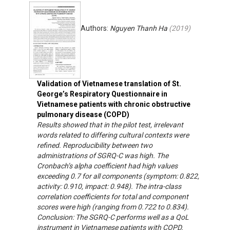
Authors:
Nguyen Thanh Ha
(
2019
)
Validation of Vietnamese translation of St.
George’s Respiratory Questionnaire in
Vietnamese patients with chronic obstructive
pulmonary disease (COPD)
Results showed that in the pilot test, irrelevant
words related to differing cultural contexts were
refined. Reproducibility between two
administrations of SGRQ-C was high. The
Cronbach’s alpha coefficient had high values
exceeding 0.7 for all components (symptom: 0.822,
activity: 0.910, impact: 0.948). The intra-class
correlation coefficients for total and component
scores were high (ranging from 0.722 to 0.834).
Conclusion: The SGRQ-C performs well as a QoL
instrument in Vietnamese patients with COPD.