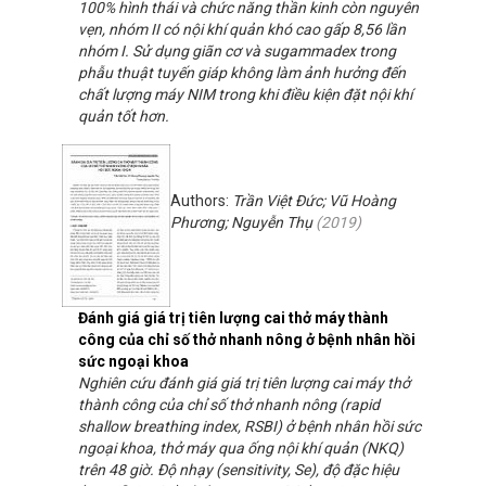
100% hình thái và chức năng thần kinh còn nguyên
vẹn, nhóm II có nội khí quản khó cao gấp 8,56 lần
nhóm I. Sử dụng giãn cơ và sugammadex trong
phẫu thuật tuyến giáp không làm ảnh hưởng đến
chất lượng máy NIM trong khi điều kiện đặt nội khí
quản tốt hơn.
Authors:
Trần Việt Đức; Vũ Hoàng
Phương; Nguyễn Thụ
(
2019
)
Đánh giá giá trị tiên lượng cai thở máy thành
công của chỉ số thở nhanh nông ở bệnh nhân hồi
sức ngoại khoa
Nghiên cứu đánh giá giá trị tiên lượng cai máy thở
thành công của chỉ số thở nhanh nông (rapid
shallow breathing index, RSBI) ở bệnh nhân hồi sức
ngoại khoa, thở máy qua ống nội khí quản (NKQ)
trên 48 giờ. Độ nhạy (sensitivity, Se), độ đặc hiệu