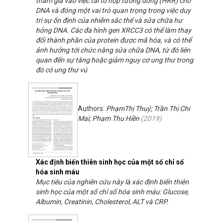
tham gia vào việc tái tổ hợp tương đồng (HRR) cho
DNA và đóng một vai trò quan trọng trong việc duy
trì sự ổn định của nhiễm sắc thể và sửa chữa hư
hỏng DNA. Các đa hình gen XRCC3 có thể làm thay
đổi thành phần của protein được mã hóa, và có thể
ảnh hưởng tới chức năng sửa chữa DNA, từ đó liên
quan đến sự tăng hoặc giảm nguy cơ ung thư trong
đó có ung thư vú
Authors:
PhạmThị Thuỷ; Trần Thị Chi
Mai; Phạm Thu Hiền
(
2019
)
Xác định biến thiên sinh học của một số chỉ số
hóa sinh máu
Mục tiêu của nghiên cứu này là xác định biến thiên
sinh học của một số chỉ số hóa sinh máu: Glucose,
Albumin, Creatinin, Cholesterol, ALT và CRP.