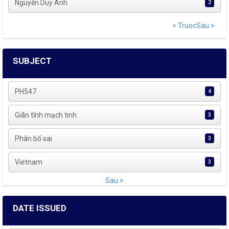
Nguyễn Duy Ánh
2
< Truoc
Sau >
SUBJECT
PH547
4
Giãn tĩnh mạch tinh
3
Phân bổ sai
3
Vietnam
3
Sau >
DATE ISSUED