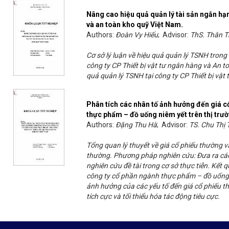
Nâng cao hiệu quả quản lý tài sản ngắn hạn
và an toàn kho quỹ Việt Nam.
Authors:
Đoàn Vy Hiếu
; Advisor:
ThS. Thân T
Cơ sở lý luận về hiệu quả quản lý TSNH trong
công ty CP Thiết bị vật tư ngân hàng và An t
quả quản lý TSNH tại công ty CP Thiết bị vật
Phân tích các nhân tố ảnh hưởng đến giá c
thực phẩm – đồ uống niêm yết trên thị tr
Authors:
Đặng Thu Hà
; Advisor:
TS. Chu Thị
Tổng quan lý thuyết về giá cổ phiếu thường 
thường. Phương pháp nghiên cứu: Đưa ra các c
nghiên cứu đề tài trong cơ sở thực tiễn. Kết
công ty cổ phần ngành thực phẩm – đồ uống.
ảnh hưởng của các yếu tố đến giá cổ phiếu th
tích cực và tối thiểu hóa tác động tiêu cực.