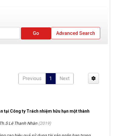
Advanced Search
Previous
1
Next
ạn tại Công ty Trách nhiệm hữu hạn một thành
Th.S Lê Thanh Nhàn
(
2019
)
nâng cao hiệu quả sử dụng tài sản ngắn hạn trong