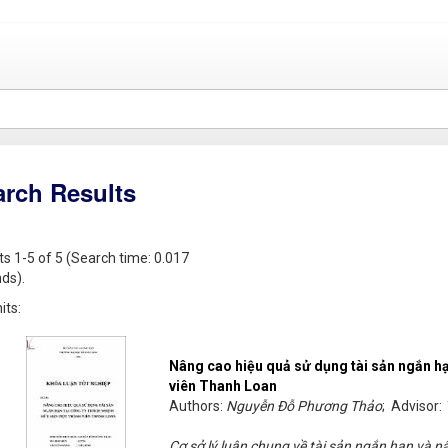
arch Results
ts 1-5 of 5 (Search time: 0.017
ds).
its:
Nâng cao hiệu quả sử dụng tài sản ngắn h
viên Thanh Loan
Authors:
Nguyễn Đỗ Phương Thảo
; Advisor:
Cơ sở lý luận chung về tài sản ngắn hạn và 