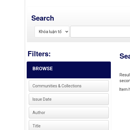
Search
Filters:
Se
BROWSE
Resul
secon
Communities & Collections
Item h
Issue Date
Author
Title