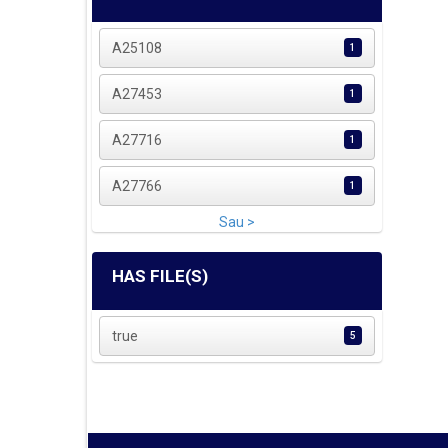
A25108
1
A27453
1
A27716
1
A27766
1
Sau >
HAS FILE(S)
true
5