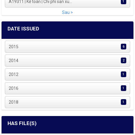
A19311 | Kế toán | Chi phí sản xu...
1
Sau >
DATE ISSUED
2015
6
2014
2
2012
1
2016
1
2018
1
HAS FILE(S)