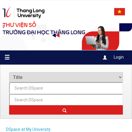
Skip
navigation
☰
Login
DSpace at My University