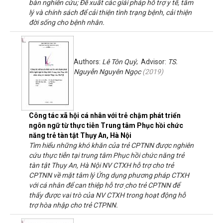
bàn nghiên cứu; Đề xuất các giải pháp hỗ trợ y tế, tâm
lý và chính sách để cải thiện tình trạng bệnh, cải thiện
đời sống cho bệnh nhân.
Authors:
Lê Tôn Quý
; Advisor:
TS.
Nguyễn Nguyên Ngọc
(
2019
)
Công tác xã hội cá nhân với trẻ chậm phát triển
ngôn ngữ từ thực tiễn Trung tâm Phục hồi chức
năng trẻ tàn tật Thụy An, Hà Nội
Tìm hiểu những khó khăn của trẻ CPTNN được nghiên
cứu thực tiễn tại trung tâm Phục hồi chức năng trẻ
tàn tật Thụy An, Hà Nội NV CTXH hỗ trợ cho trẻ
CPTNN về mặt tâm lý Ứng dụng phương pháp CTXH
với cá nhân để can thiệp hỗ trơ ̣cho trẻ CPTNN để
thấy được vai trò của NV CTXH trong hoạt động hỗ
trợ hòa nhập cho trẻ CTPNN.