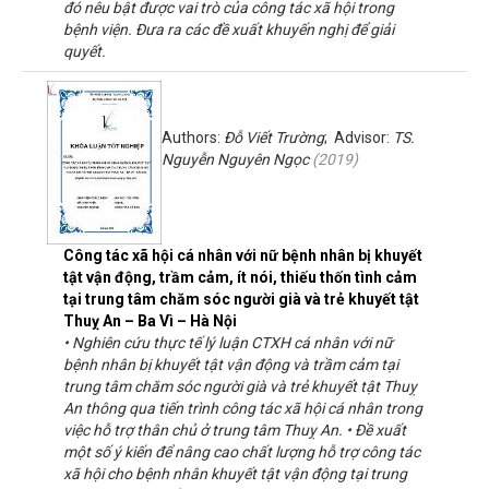
đó nêu bật được vai trò của công tác xã hội trong
bệnh viện. Đưa ra các đề xuất khuyến nghị để giải
quyết.
Authors:
Đỗ Viết Trường
; Advisor:
TS.
Nguyễn Nguyên Ngọc
(
2019
)
Công tác xã hội cá nhân với nữ bệnh nhân bị khuyết
tật vận động, trầm cảm, ít nói, thiếu thốn tình cảm
tại trung tâm chăm sóc người già và trẻ khuyết tật
Thuỵ An – Ba Vì – Hà Nội
• Nghiên cứu thực tế lý luận CTXH cá nhân với nữ
bệnh nhân bị khuyết tật vận động và trầm cảm tại
trung tâm chăm sóc người già và trẻ khuyết tật Thuỵ
An thông qua tiến trình công tác xã hội cá nhân trong
việc hỗ trợ thân chủ ở trung tâm Thuỵ An. • Đề xuất
một số ý kiến để nâng cao chất lượng hỗ trợ công tác
xã hội cho bệnh nhân khuyết tật vận động tại trung