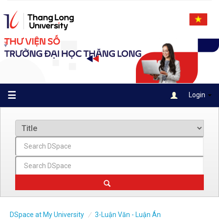
Skip
navigation
☰
Login
DSpace at My University
3-Luận Văn - Luận Án