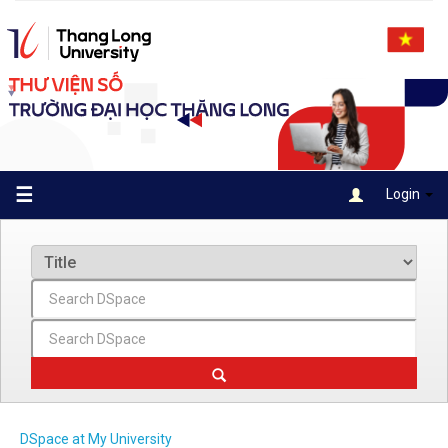
Skip
navigation
☰
Login
DSpace at My University