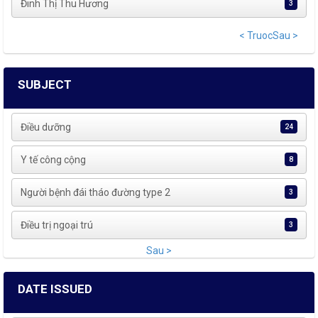
Đinh Thị Thu Hương
3
< Truoc
Sau >
SUBJECT
Điều dưỡng
24
Y tế công cộng
8
Người bệnh đái tháo đường type 2
3
Điều trị ngoại trú
3
Sau >
DATE ISSUED