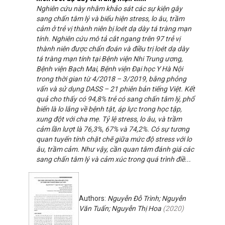
Nghiên cứu này nhằm khảo sát các sự kiện gây
sang chấn tâm lý và biểu hiện stress, lo âu, trầm
cảm ở trẻ vị thành niên bị loét dạ dày tá tràng mạn
tính. Nghiên cứu mô tả cắt ngang trên 97 trẻ vị
thành niên được chẩn đoán và điều trị loét dạ dày
tá tràng mạn tính tại Bệnh viện Nhi Trung ương,
Bệnh viện Bạch Mai, Bệnh viện Đại học Y Hà Nội
trong thời gian từ 4/2018 – 3/2019, bằng phỏng
vấn và sử dụng DASS – 21 phiên bản tiếng Việt. Kết
quả cho thấy có 94,8% trẻ có sang chấn tâm lý, phổ
biến là lo lắng về bệnh tật, áp lực trong học tập,
xung đột với cha mẹ. Tỷ lệ stress, lo âu, và trầm
cảm lần lượt là 76,3%, 67% và 74,2%. Có sự tương
quan tuyến tính chặt chẽ giữa mức độ stress với lo
âu, trầm cảm. Như vậy, cần quan tâm đánh giá các
sang chấn tâm lý và cảm xúc trong quá trình điề...
Authors:
Nguyễn Đỗ Trình; Nguyễn
Văn Tuấn; Nguyễn Thị Hoa
(
2020
)