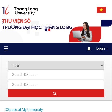
Skip
navigation
☰
Login
DSpace at My University