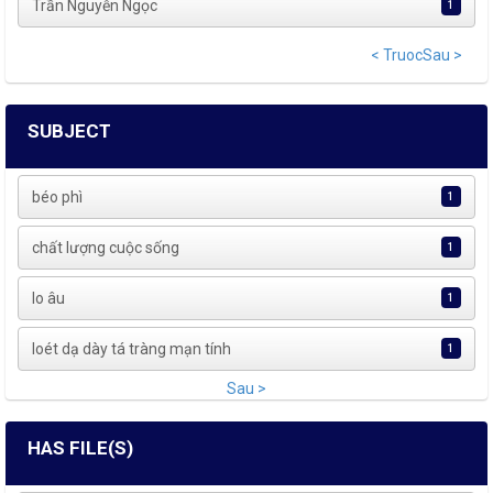
Trần Nguyễn Ngọc
1
< Truoc
Sau >
SUBJECT
béo phì
1
chất lượng cuộc sống
1
lo âu
1
loét dạ dày tá tràng mạn tính
1
Sau >
HAS FILE(S)