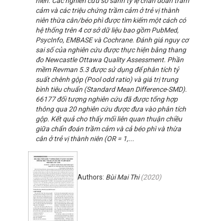
niên. Các nghiên cứu so sánh tỷ lệ chẩn đoán trầm
cảm và các triệu chứng trầm cảm ở trẻ vị thành
niên thừa cân/béo phì được tìm kiếm một cách có
hệ thống trên 4 cơ sở dữ liệu bao gồm PubMed,
PsycInfo, EMBASE và Cochrane. Đánh giá nguy cơ
sai số của nghiên cứu được thực hiện bằng thang
đo Newcastle Ottawa Quality Assessment. Phần
mềm Revman 5.3 được sử dụng để phân tích tỷ
suất chênh gộp (Pool odd ratio) và giá trị trung
bình tiêu chuẩn (Standard Mean Difference-SMD).
66177 đối tượng nghiên cứu đã được tổng hợp
thông qua 20 nghiên cứu được đưa vào phân tích
gộp. Kết quả cho thấy mối liên quan thuận chiều
giữa chẩn đoán trầm cảm và cả béo phì và thừa
cân ở trẻ vị thành niên (OR = 1,...
Authors:
Bùi Mai Thi
(
2020
)