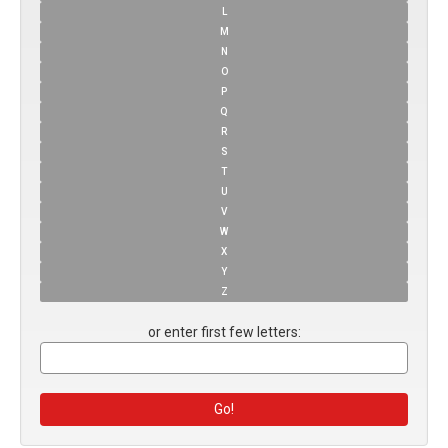
L
M
N
O
P
Q
R
S
T
U
V
W
X
Y
Z
or enter first few letters: