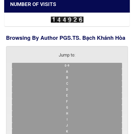
NUMBER OF VISITS
Browsing By Author PGS.TS. Bạch Khánh Hòa
Jump to:
0-9
A
B
C
D
E
F
G
H
I
J
K