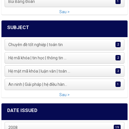
Bùi Bằng Đoàn
1
Sau >
SUBJECT
Chuyên đề tốt nghiệp | toán tin
2
Hệ mã khóa | tin học | thông tin ...
2
Hệ mật mã khóa | luận văn | toán ...
2
An ninh | Giải pháp | hệ điều hàn...
1
Sau >
DATE ISSUED
2008
19