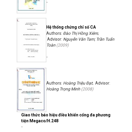
-
Hệ thống chứng chỉ số CA
Authors:
Đào Thị Hồng Xiêm
;
Advisor:
Nguyễn Văn Tam; Trần Tuấn
Toàn
(
2009
)
-
Authors:
Hoàng Triệu Đạt
; Advisor:
Hoàng Trọng Minh
(
2008
)
Giao thức báo hiệu điều khiển cổng đa phương
tiện Megaco/H.248
-