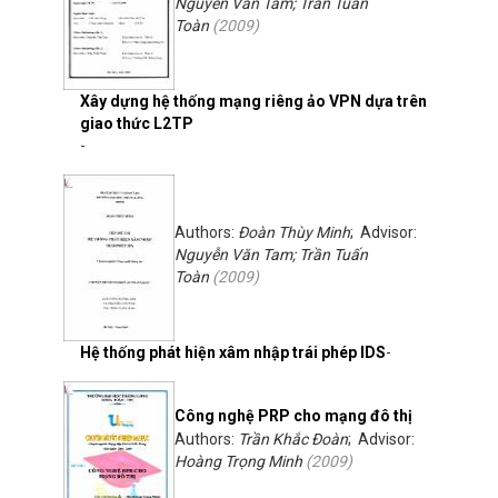
Nguyễn Văn Tam; Trần Tuấn
Toàn
(
2009
)
Xây dựng hệ thống mạng riêng ảo VPN dựa trên
giao thức L2TP
-
Authors:
Đoàn Thùy Minh
; Advisor:
Nguyễn Văn Tam; Trần Tuấn
Toàn
(
2009
)
Hệ thống phát hiện xâm nhập trái phép IDS
-
Công nghệ PRP cho mạng đô thị
Authors:
Trần Khắc Đoàn
; Advisor:
Hoàng Trọng Minh
(
2009
)