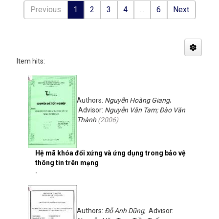
Previous
1
2
3
4
...
6
Next
Item hits:
Authors:
Nguyễn Hoàng Giang
;
Advisor:
Nguyễn Văn Tam; Đào Văn
Thành
(
2006
)
Hệ mã khóa đối xứng và ứng dụng trong bảo vệ
thông tin trên mạng
-
Authors:
Đỗ Anh Dũng
; Advisor: