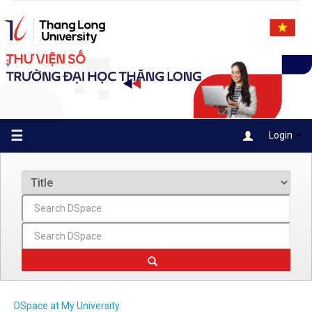
Skip
navigation
☰
Login
DSpace at My University