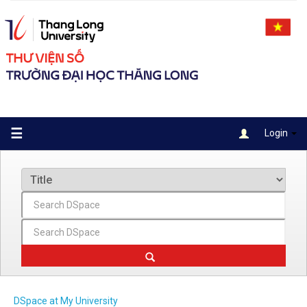
Skip
navigation
☰
Login
DSpace at My University