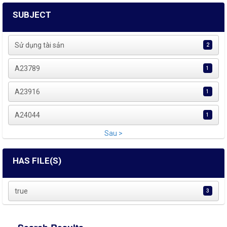
SUBJECT
Sử dụng tài sản
2
A23789
1
A23916
1
A24044
1
Sau >
HAS FILE(S)
true
3