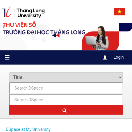
Skip
navigation
☰
Login
DSpace at My University