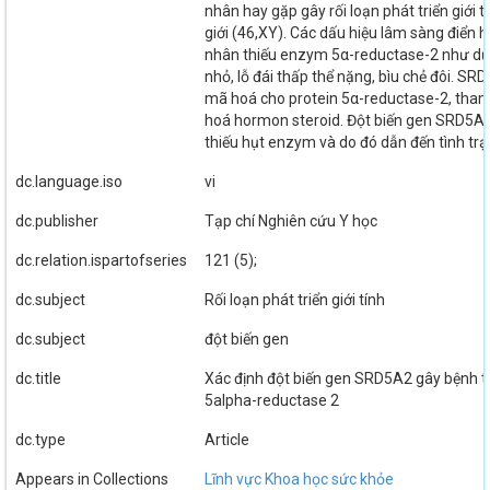
nhân hay gặp gây rối loạn phát triển giới 
giới (46,XY). Các dấu hiệu lâm sàng điển h
nhân thiếu enzym 5α-reductase-2 như dư
nhỏ, lỗ đái thấp thể nặng, bìu chẻ đôi. SR
mã hoá cho protein 5α-reductase-2, tham
hoá hormon steroid. Đột biến gen SRD5A
thiếu hụt enzym và do đó dẫn đến tình trạ
dc.language.iso
vi
dc.publisher
Tạp chí Nghiên cứu Y học
dc.relation.ispartofseries
121 (5);
dc.subject
Rối loạn phát triển giới tính
dc.subject
đột biến gen
dc.title
Xác định đột biến gen SRD5A2 gây bệnh 
5alpha-reductase 2
dc.type
Article
Appears in Collections
Lĩnh vực Khoa học sức khỏe