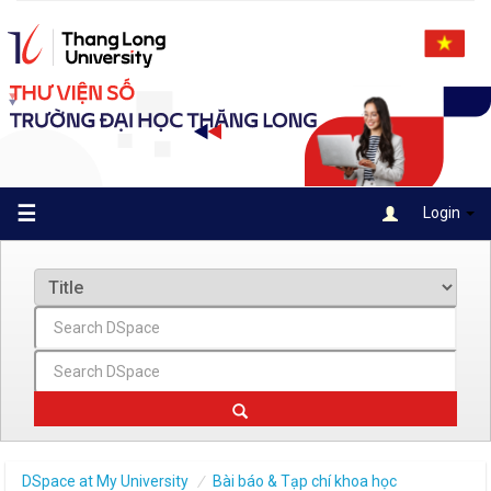
Skip
navigation
☰
Login
DSpace at My University
Bài báo & Tạp chí khoa học