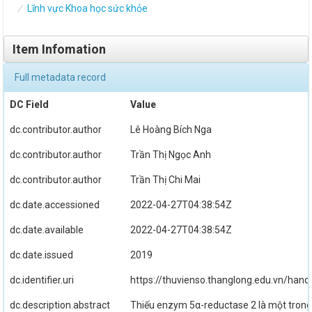
Lĩnh vực Khoa học sức khỏe
Item Infomation
Full metadata record
DC Field
Value
dc.contributor.author
Lê Hoàng Bích Nga
dc.contributor.author
Trần Thị Ngọc Anh
dc.contributor.author
Trần Thị Chi Mai
dc.date.accessioned
2022-04-27T04:38:54Z
dc.date.available
2022-04-27T04:38:54Z
dc.date.issued
2019
dc.identifier.uri
https://thuvienso.thanglong.edu.vn/han
dc.description.abstract
Thiếu enzym 5α-reductase 2 là một trong