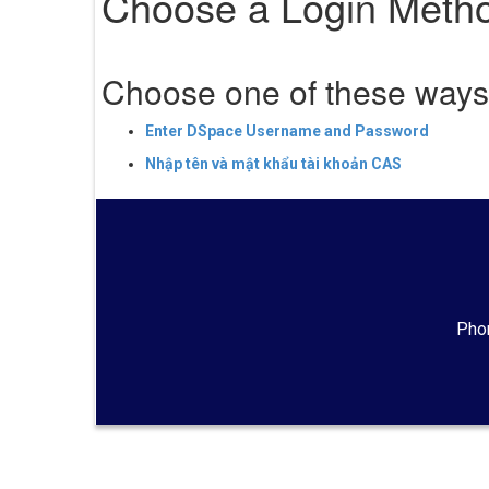
Choose a Login Meth
Choose one of these ways 
Enter DSpace Username and Password
Nhập tên và mật khẩu tài khoản CAS
Phon