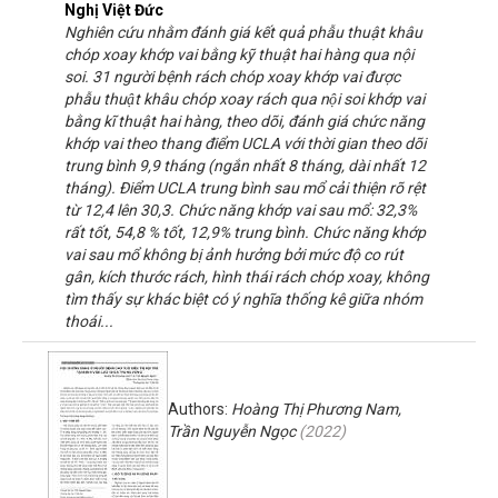
Nghị Việt Đức
Nghiên cứu nhằm đánh giá kết quả phẫu thuật khâu
chóp xoay khớp vai bằng kỹ thuật hai hàng qua nội
soi. 31 người bệnh rách chóp xoay khớp vai được
phẫu thuật khâu chóp xoay rách qua nội soi khớp vai
bằng kĩ thuật hai hàng, theo dõi, đánh giá chức năng
khớp vai theo thang điểm UCLA với thời gian theo dõi
trung bình 9,9 tháng (ngắn nhất 8 tháng, dài nhất 12
tháng). Điểm UCLA trung bình sau mổ cải thiện rõ rệt
từ 12,4 lên 30,3. Chức năng khớp vai sau mổ: 32,3%
rất tốt, 54,8 % tốt, 12,9% trung bình. Chức năng khớp
vai sau mổ không bị ảnh hưởng bởi mức độ co rút
gân, kích thước rách, hình thái rách chóp xoay, không
tìm thấy sự khác biệt có ý nghĩa thống kê giữa nhóm
thoái...
Authors:
Hoàng Thị Phương Nam,
Trần Nguyễn Ngọc
(
2022
)