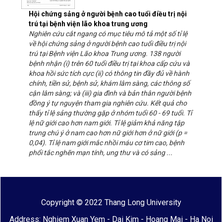
Hội chứng sảng ở người bệnh cao tuổi điều trị nội
trú tại bệnh viện lão khoa trung ương
Nghiên cứu cắt ngang có mục tiêu mô tả một số tỉ lệ
về hội chứng sảng ở người bệnh cao tuổi điều trị nội
trú tại Bệnh viện Lão khoa Trung ương. 138 người
bệnh nhận (i) trên 60 tuổi điều trị tại khoa cấp cứu và
khoa hồi sức tích cực (ii) có thông tin đầy đủ về hành
chính, tiền sử, bệnh sử, khám lâm sàng, các thông số
cận lâm sàng; và (iii) gia đình và bản thân người bệnh
đồng ý tự nguyện tham gia nghiên cứu. Kết quả cho
thấy tỉ lệ sảng thường gặp ở nhóm tuổi 60 - 69 tuổi. Tỉ
lệ nữ giới cao hơn nam giới. Tỉ lệ giảm khả năng tập
trung chú ý ở nam cao hơn nữ giới hơn ở nữ giới (p =
0,04). Tỉ lệ nam giới mắc nhồi máu cơ tim cao, bệnh
phổi tắc nghẽn mạn tính, ung thư và có sảng ...
Copyright © 2022 Thang Long University
Address: Nghiem Xuan Yem - Dai Kim - Hoang Mai - Ha Noi