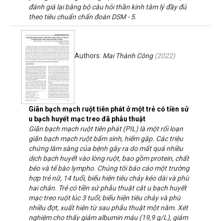
đánh giá lại bằng bộ câu hỏi thần kinh tâm lý đầy đủ
theo tiêu chuẩn chẩn đoán DSM - 5.
Authors:
Mai Thành Công
(
2022
)
Giãn bạch mạch ruột tiên phát ở một trẻ có tiền sử
u bạch huyết mạc treo đã phẫu thuật
Giãn bạch mạch ruột tiên phát (PIL) là một rối loạn
giãn bạch mạch ruột bẩm sinh, hiếm gặp. Các triệu
chứng lâm sàng của bệnh gây ra do mất quá nhiều
dịch bạch huyết vào lòng ruột, bao gồm protein, chất
béo và tế bào lympho. Chúng tôi báo cáo một trường
hợp trẻ nữ, 14 tuổi, biểu hiện tiêu chảy kéo dài và phù
hai chân. Trẻ có tiền sử phẫu thuật cắt u bạch huyết
mạc treo ruột lúc 3 tuổi; biểu hiện tiêu chảy và phù
nhiều đợt, xuất hiện từ sau phẫu thuật một năm. Xét
nghiệm cho thấy giảm albumin máu (19,9 g/L), giảm