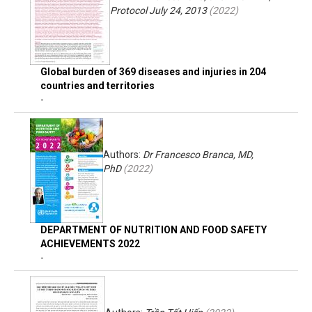
Protocol July 24, 2013
(
2022
)
Global burden of 369 diseases and injuries in 204
countries and territories
-
Authors:
Dr Francesco Branca, MD,
PhD
(
2022
)
DEPARTMENT OF NUTRITION AND FOOD SAFETY
ACHIEVEMENTS 2022
-