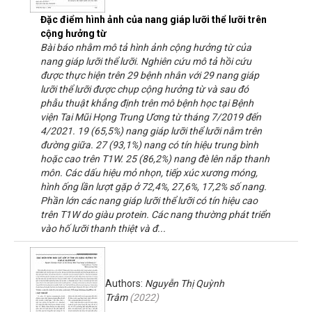
Đặc điểm hình ảnh của nang giáp lưỡi thể lưỡi trên
cộng hưởng từ
Bài báo nhằm mô tả hình ảnh cộng hưởng từ của
nang giáp lưỡi thể lưỡi. Nghiên cứu mô tả hồi cứu
được thực hiện trên 29 bệnh nhân với 29 nang giáp
lưỡi thể lưỡi được chụp cộng hưởng từ và sau đó
phẫu thuật khẳng định trên mô bệnh học tại Bệnh
viện Tai Mũi Họng Trung Ương từ tháng 7/2019 đến
4/2021. 19 (65,5%) nang giáp lưỡi thể lưỡi nằm trên
đường giữa. 27 (93,1%) nang có tín hiệu trung bình
hoặc cao trên T1W. 25 (86,2%) nang đè lên nắp thanh
môn. Các dấu hiệu mỏ nhọn, tiếp xúc xương móng,
hình ống lần lượt gặp ở 72,4%, 27,6%, 17,2% số nang.
Phần lớn các nang giáp lưỡi thể lưỡi có tín hiệu cao
trên T1W do giàu protein. Các nang thường phát triển
vào hố lưỡi thanh thiệt và đ...
Authors:
Nguyễn Thị Quỳnh
Trâm
(
2022
)