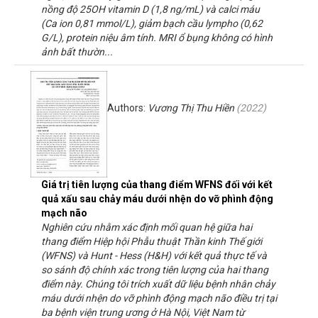
nồng độ 25OH vitamin D (1,8 ng/mL) và calci máu
(Ca ion 0,81 mmol/L), giảm bạch cầu lympho (0,62
G/L), protein niệu âm tính. MRI ổ bụng không có hình
ảnh bất thườn...
Authors:
Vương Thị Thu Hiền
(
2022
)
Giá trị tiên lượng của thang điểm WFNS đối với kết
quả xấu sau chảy máu dưới nhện do vỡ phình động
mạch não
Nghiên cứu nhằm xác định mối quan hệ giữa hai
thang điểm Hiệp hội Phẫu thuật Thần kinh Thế giới
(WFNS) và Hunt - Hess (H&H) với kết quả thực tế và
so sánh độ chính xác trong tiên lượng của hai thang
điểm này. Chúng tôi trích xuất dữ liệu bệnh nhân chảy
máu dưới nhện do vỡ phình động mạch não điều trị tại
ba bệnh viện trung ương ở Hà Nội, Việt Nam từ