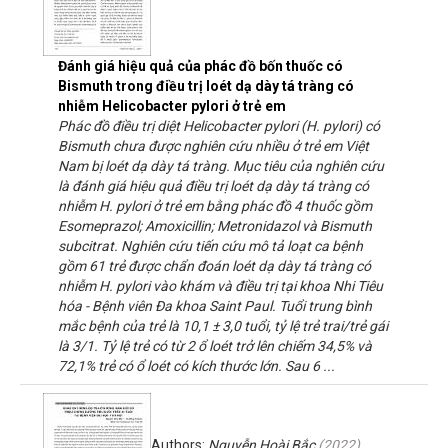
Đánh giá hiệu quả của phác đồ bốn thuốc có
Bismuth trong điều trị loét dạ dày tá tràng có
nhiễm Helicobacter pylori ở trẻ em
Phác đồ điều trị diệt Helicobacter pylori (H. pylori) có
Bismuth chưa được nghiên cứu nhiều ở trẻ em Việt
Nam bị loét dạ dày tá tràng. Mục tiêu của nghiên cứu
là đánh giá hiệu quả điều trị loét dạ dày tá tràng có
nhiễm H. pylori ở trẻ em bằng phác đồ 4 thuốc gồm
Esomeprazol; Amoxicillin; Metronidazol và Bismuth
subcitrat. Nghiên cứu tiến cứu mô tả loạt ca bệnh
gồm 61 trẻ được chẩn đoán loét dạ dày tá tràng có
nhiễm H. pylori vào khám và điều trị tại khoa Nhi Tiêu
hóa - Bệnh viên Đa khoa Saint Paul. Tuổi trung bình
mắc bệnh của trẻ là 10,1 ± 3,0 tuổi, tỷ lệ trẻ trai/trẻ gái
là 3/1. Tỷ lệ trẻ có từ 2 ổ loét trở lên chiếm 34,5% và
72,1% trẻ có ổ loét có kích thước lớn. Sau 6 ...
Authors:
Nguyễn Hoài Bắc
(
2022
)