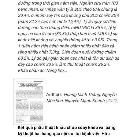
dưỡng trong thời gian nằm viện. Nghiên cứu trên 103
bệnh nhân, khi nhập viện tỷ lệ SDD theo BMI chung là
20,4%, ở nhóm suy tim cấp không phù SDD chiếm 20%
(nam 22,2% cao hơn nữ là 15,4%). Tỷ lệ nguy cơ dinh
dưỡng cao theo thang điểm mNUTRIC là 35,9%, tỷ lệ
nguy cơ cao ở nam (30,3%) thấp hơn ở nữ (45,9%) sự
khác biệt không có ý nghĩa thống kê (p < 0,05). Trong
1 tuần nằm viện bệnh nhân giảm nhiều nhất 8kg và
tăng nhiều nhất 7,3kg. Gián đoạn nuôi dưỡng chiếm
60,2%. Lý do gây gián đoạn cao nhất là tồn dư dịch dạ
dày cao chiếm 33,9%, làm thủ thuật chiếm 26,2%.
Khẩu phần ăn: Năng lượ...
Authors:
Hoàng Minh Thắng, Nguyễn
Mộc Sơn; Nguyễn Mạnh Khánh
(
2022
)
Kết quả phẫu thuật khâu chóp xoay khớp vai bằng
kỹ thuật hai hàng qua nội soi tại bệnh viện Hữu