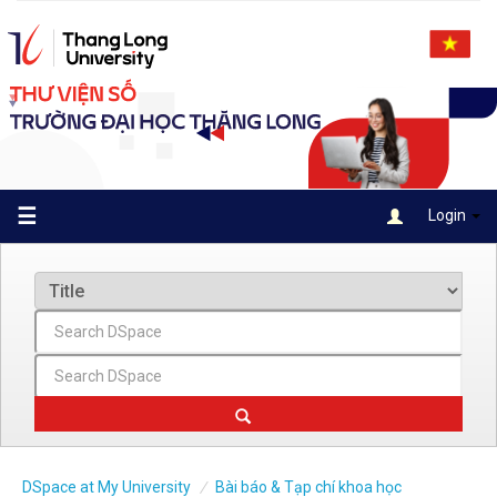
Skip
navigation
☰
Login
DSpace at My University
Bài báo & Tạp chí khoa học