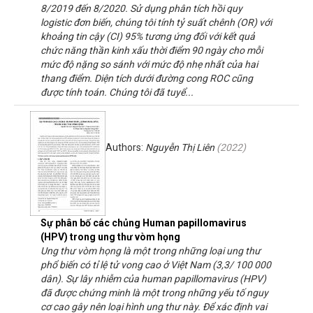
8/2019 đến 8/2020. Sử dụng phân tích hồi quy
logistic đơn biến, chúng tôi tính tỷ suất chênh (OR) với
khoảng tin cậy (CI) 95% tương ứng đối với kết quả
chức năng thần kinh xấu thời điểm 90 ngày cho mỗi
mức độ nặng so sánh với mức độ nhẹ nhất của hai
thang điểm. Diện tích dưới đường cong ROC cũng
được tính toán. Chúng tôi đã tuyể...
Authors:
Nguyễn Thị Liên
(
2022
)
Sự phân bố các chủng Human papillomavirus
(HPV) trong ung thư vòm họng
Ung thư vòm họng là một trong những loại ung thư
phổ biến có tỉ lệ tử vong cao ở Việt Nam (3,3/ 100 000
dân). Sự lây nhiễm của human papillomavirus (HPV)
đã được chứng minh là một trong những yếu tố nguy
cơ cao gây nên loại hình ung thư này. Để xác định vai