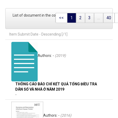
List of document in the collection
<<
1
2
3
…
40
Item Submit Date - Descending [/1]
Authors: -
(
2019
)
THÔNG CÁO BÁO CHÍ KẾT QUẢ TỔNG ĐIỀU TRA
DÂN SỐ VÀ NHÀ Ở NĂM 2019
-
Authors: -
(
2016
)