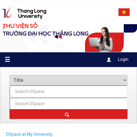
Skip
navigation
☰
Login
DSpace at My University