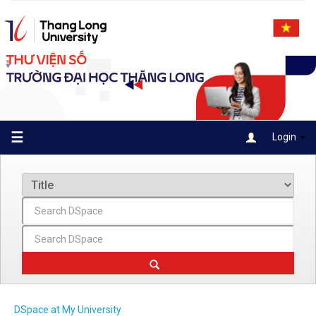
Skip
navigation
☰
Login
DSpace at My University