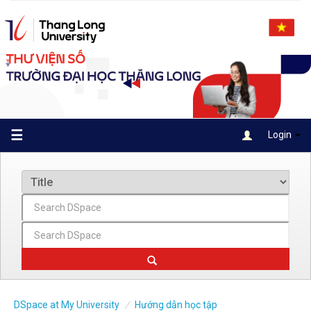
Skip
navigation
☰
Login
DSpace at My University
Hướng dẫn học tập