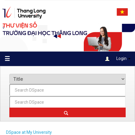
Skip
navigation
☰
Login
DSpace at My University