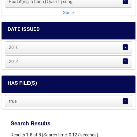
Hoạt động lữ hành | Quản trị cung...
1
Sau >
DATE ISSUED
2016
7
2014
1
HAS FILE(S)
true
8
Search Results
Results 1-8 of 8 (Search time: 0.127 seconds).