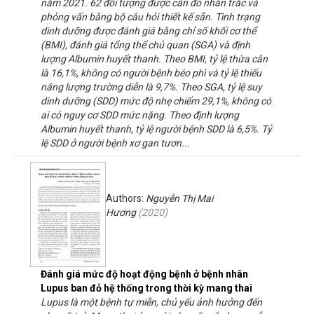
năm 2021. 62 đối tượng được cân đo nhân trắc và
phỏng vấn bằng bộ câu hỏi thiết kế sẵn. Tình trạng
dinh dưỡng được đánh giá bằng chỉ số khối cơ thể
(BMI), đánh giá tổng thể chủ quan (SGA) và định
lượng Albumin huyết thanh. Theo BMI, tỷ lệ thừa cân
là 16,1%, không có người bệnh béo phì và tỷ lệ thiếu
năng lượng trường diễn là 9,7%. Theo SGA, tỷ lệ suy
dinh dưỡng (SDD) mức độ nhẹ chiếm 29,1%, không có
ai có nguy cơ SDD mức nặng. Theo định lượng
Albumin huyết thanh, tỷ lệ người bệnh SDD là 6,5%. Tỷ
lệ SDD ở người bệnh xơ gan tươn...
Authors:
Nguyễn Thị Mai
Hương
(
2020
)
Đánh giá mức độ hoạt động bệnh ở bệnh nhân
Lupus ban đỏ hệ thống trong thời kỳ mang thai
Lupus là một bệnh tự miễn, chủ yếu ảnh hưởng đến