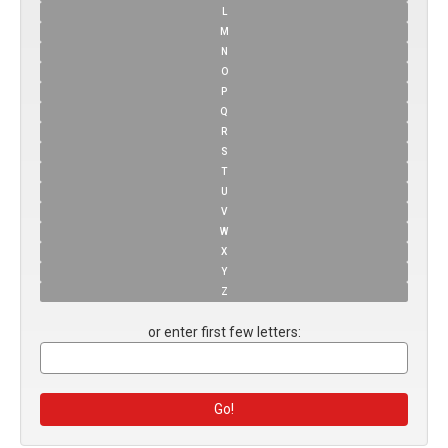
L
M
N
O
P
Q
R
S
T
U
V
W
X
Y
Z
or enter first few letters: