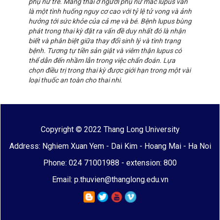
phụ nữ trẻ. Mang thai ở người phụ nữ mắc lupus vẫn
là một tình huống nguy cơ cao với tỷ lệ tử vong và ảnh
hưởng tới sức khỏe của cả mẹ và bé. Bệnh lupus bùng
phát trong thai kỳ đặt ra vấn đề duy nhất đó là nhận
biết và phân biệt giữa thay đổi sinh lý và tình trạng
bệnh. Tương tự tiền sản giật và viêm thận lupus có
thể dẫn đến nhầm lẫn trong việc chẩn đoán. Lựa
chọn điều trị trong thai kỳ được giới hạn trong một vài
loại thuốc an toàn cho thai nhi.
Copyright © 2022 Thang Long University
Address: Nghiem Xuan Yem - Dai Kim - Hoang Mai - Ha Noi
Phone: 024 71001988 - extension: 800
Email: p.thuvien@thanglong.edu.vn