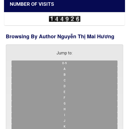
NUMBER OF VISITS
Browsing By Author Nguyễn Thị Mai Hương
Jump to:
0-9
A
B
C
D
E
F
G
H
I
J
K