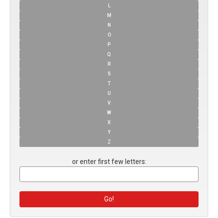
L
M
N
O
P
Q
R
S
T
U
V
W
X
Y
Z
or enter first few letters: