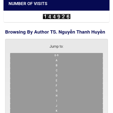
NUMBER OF VISITS
Browsing By Author TS. Nguyễn Thanh Huyền
Jump to:
0-9
A
B
C
D
E
F
G
H
I
J
K