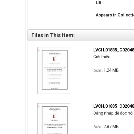
URI:
Appears in Collect
Files in This Item:
LVCH.01835_C02048
Giới thiệu
Size :
1,24 MB
LVCH.01835_C02048
Đăng nhập để đọc nội 
Size :
2,87 MB