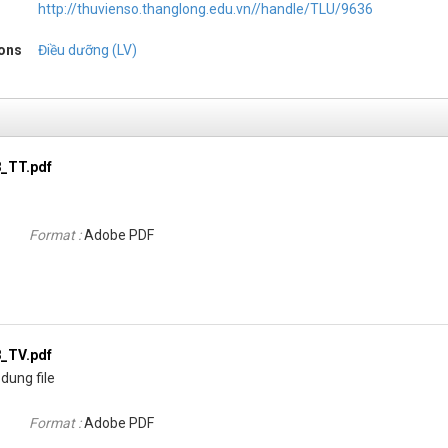
http://thuvienso.thanglong.edu.vn//handle/TLU/9636
ions
Điều dưỡng (LV)
_TT.pdf
Format :
Adobe PDF
_TV.pdf
dung file
Format :
Adobe PDF