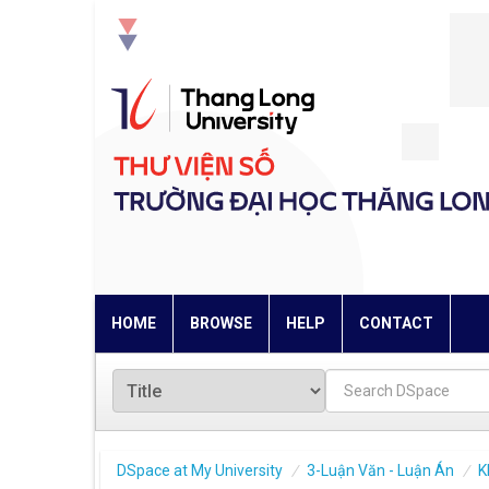
Skip
navigation
HOME
BROWSE
HELP
CONTACT
DSpace at My University
3-Luận Văn - Luận Án
K