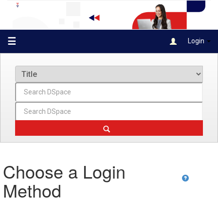
Skip
navigation
☰
Login
Choose a Login
Method