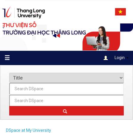
Skip
navigation
☰
Login
DSpace at My University