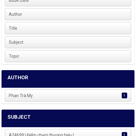
Issue Date
Author
Title
Subject
Topic
AUTHOR
Phan Trà My
1
SUBJECT
A24699 | Điểm chạm thương hiệu | ...
1