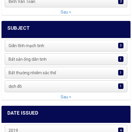
Đinh Văn Toàn
2
Sau >
SUBJECT
Giãn tĩnh mạch tinh
3
Bất sản ống dẫn tinh
1
Bất thường nhiễm sắc thể
1
dịch đồ
1
Sau >
DATE ISSUED
2019
4