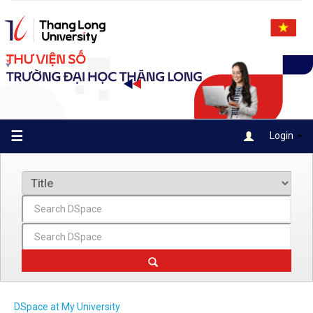
Skip
navigation
☰
Login
DSpace at My University