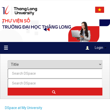
Skip
navigation
☰
Login
DSpace at My University