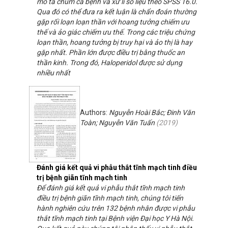
mô tả chùm ca bệnh và xử lí số liệu theo SPSS 16.0.
Qua đó có thể đưa ra kết luận là chẩn đoán thường
gặp rối loạn loạn thần với hoang tưởng chiếm ưu
thế và ảo giác chiếm ưu thế. Trong các triệu chứng
loạn thần, hoang tưởng bị truy hại và ảo thị là hay
gặp nhất. Phần lớn được điều trị bằng thuốc an
thần kinh. Trong đó, Haloperidol được sử dụng
nhiều nhất
Authors:
Nguyễn Hoài Bắc; Đinh Văn
Toàn; Nguyễn Văn Tuấn
(
2019
)
Đánh giá kết quả vi phẫu thắt tĩnh mạch tinh điều
trị bệnh giãn tĩnh mạch tinh
Để đánh giá kết quả vi phẫu thắt tĩnh mạch tinh
điều trị bệnh giãn tĩnh mạch tinh, chúng tôi tiến
hành nghiên cứu trên 132 bệnh nhân được vi phẫu
thắt tĩnh mạch tinh tại Bệnh viện Đại học Y Hà Nội.