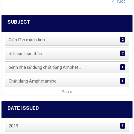
< Truoc
SUBJECT
Giãn tĩnh mạch tinh
2
Rối loạn loạn thần
2
bệnh nhâ sử dụng chất dạng Amphet...
1
Chất dạng Amphetamine
1
Sau >
DATE ISSUED
2019
5