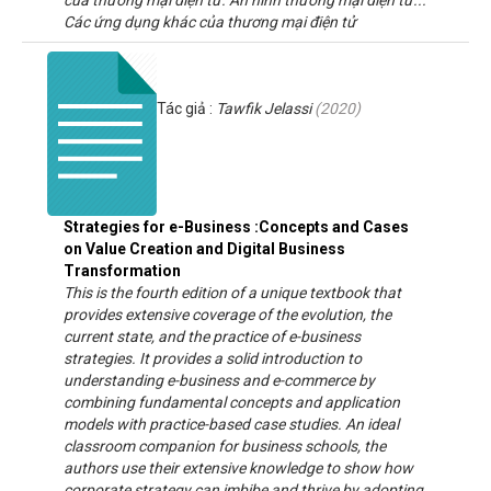
của thương mại điện tử. An ninh thương mại điện tử...
Các ứng dụng khác của thương mại điện tử
Tác giả :
Tawfik Jelassi
(
2020
)
Strategies for e-Business :Concepts and Cases
on Value Creation and Digital Business
Transformation
This is the fourth edition of a unique textbook that
provides extensive coverage of the evolution, the
current state, and the practice of e-business
strategies. It provides a solid introduction to
understanding e-business and e-commerce by
combining fundamental concepts and application
models with practice-based case studies. An ideal
classroom companion for business schools, the
authors use their extensive knowledge to show how
corporate strategy can imbibe and thrive by adopting