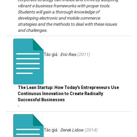
vibrant e-business frameworks with proper tools.
Students will gain a thorough knowledge of
developing electronic and mobile commerce
strategies and the methods to deal with these issues
and challenges.
Tác giả :
Eric Ries
(
2011
)
The Lean Startup: How Today's Entrepreneurs Use
Continuous Innovation to Create Radically
Successful Businesses
-
Tác giả :
Derek Lidow
(
2014
)