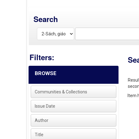
Search
Filters:
Se
BROWSE
Resul
secon
Communities & Collections
Item h
Issue Date
Author
Title