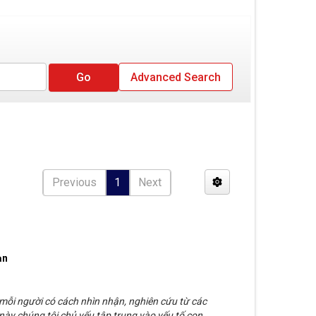
Advanced Search
Previous
1
Next
ạn
 mỗi người có cách nhìn nhận, nghiên cứu từ các
này chúng tôi chủ yếu tập trung vào yếu tố con