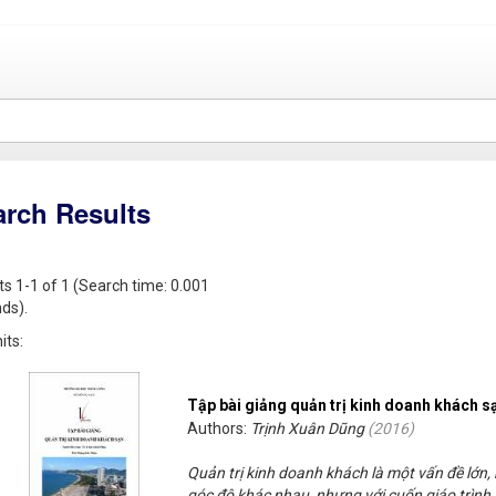
arch Results
ts 1-1 of 1 (Search time: 0.001
ds).
its:
Tập bài giảng quản trị kinh doanh khách s
Authors:
Trịnh Xuân Dũng
(
2016
)
Quản trị kinh doanh khách là một vấn đề lớn,
góc độ khác nhau, nhưng với cuốn giáo trình 