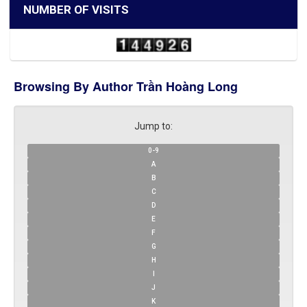
NUMBER OF VISITS
Browsing By Author Trần Hoàng Long
Jump to:
0-9
A
B
C
D
E
F
G
H
I
J
K