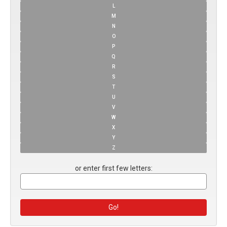
L
M
N
O
P
Q
R
S
T
U
V
W
X
Y
Z
or enter first few letters: