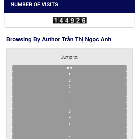
NUMBER OF VISITS
Browsing By Author Trần Thị Ngọc Anh
Jump to:
0-9
A
B
C
D
E
F
G
H
I
J
K