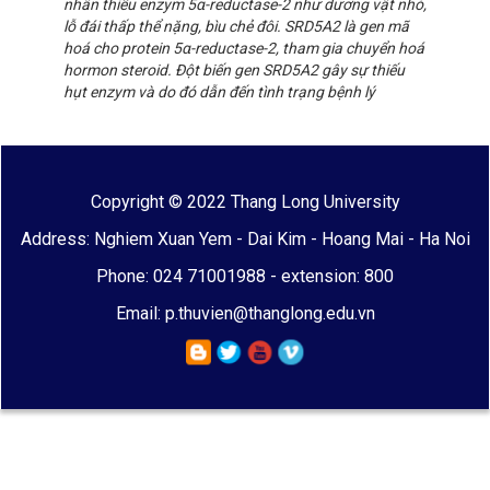
nhân thiếu enzym 5α-reductase-2 như dương vật nhỏ,
lỗ đái thấp thể nặng, bìu chẻ đôi. SRD5A2 là gen mã
hoá cho protein 5α-reductase-2, tham gia chuyển hoá
hormon steroid. Đột biến gen SRD5A2 gây sự thiếu
hụt enzym và do đó dẫn đến tình trạng bệnh lý
Copyright © 2022 Thang Long University
Address: Nghiem Xuan Yem - Dai Kim - Hoang Mai - Ha Noi
Phone: 024 71001988 - extension: 800
Email: p.thuvien@thanglong.edu.vn