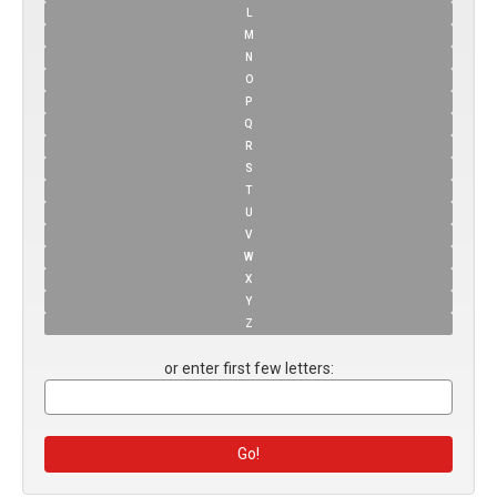
L
M
N
O
P
Q
R
S
T
U
V
W
X
Y
Z
or enter first few letters: