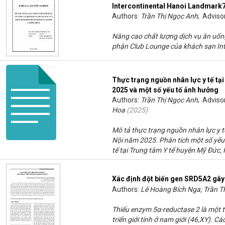
Intercontinental Hanoi Landmark7
Authors:
Trần Thị Ngọc Anh
; Adviso
Nâng cao chất lượng dịch vụ ăn uống
phận Club Lounge của khách sạn In
Thực trạng nguồn nhân lực y tế tạ
2025 và một số yếu tố ảnh hưởng
Authors:
Trần Thị Ngọc Anh
; Adviso
Hoa
(
2025
)
Mô tả thực trạng nguồn nhân lực y t
Nội năm 2025. Phân tích một số yếu
tế tại Trung tâm Y tế huyện Mỹ Đức,
Xác định đột biến gen SRD5A2 gây
Authors:
Lê Hoàng Bích Nga; Trần Th
Thiếu enzym 5α-reductase 2 là một t
triển giới tính ở nam giới (46,XY). C