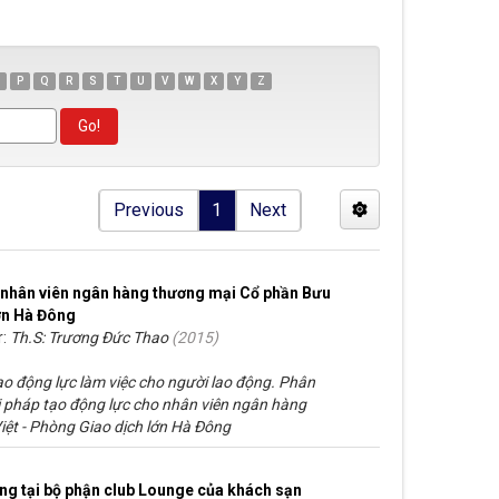
P
Q
R
S
T
U
V
W
X
Y
Z
Previous
1
Next
o nhân viên ngân hàng thương mại Cổ phần Bưu
lớn Hà Đông
r:
Th.S: Trương Đức Thao
(
2015
)
tạo động lực làm việc cho người lao động. Phân
ải pháp tạo động lực cho nhân viên ngân hàng
iệt - Phòng Giao dịch lớn Hà Đông
ng tại bộ phận club Lounge của khách sạn