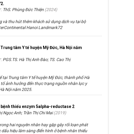
2.
r:
ThS. Phùng Đức Thiện
(
2024
)
 và thu hút thêm khách sử dụng dịch vụ tại bộ
terContinental Hanoi Landmark72
i Trung tâm Y tế huyện Mỹ Đức, Hà Nội năm
r:
PGS.TS. Hà Thị Anh Đào; TS. Cao Thị
ế tại Trung tâm Y tế huyện Mỹ Đức, thành phố Hà
 tố ảnh hưởng đến thực trạng nguồn nhân lực y
 Hà Nội năm 2025.
 bệnh thiếu enzym 5alpha-reductase 2
ị Ngọc Anh; Trần Thị Chi Mai
(
2019
)
rong hai nguyên nhân hay gặp gây rối loạn phát
ác dấu hiệu lâm sàng điển hình ở bệnh nhân thiếu