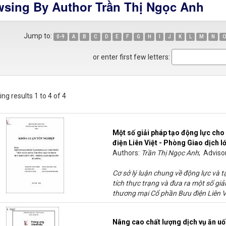
sing By Author Trần Thị Ngọc Anh
Jump to:
0-9
A
B
C
D
E
F
G
H
I
J
K
L
M
N
O
or enter first few letters:
ng results 1 to 4 of 4
Một số giải pháp tạo động lực ch
điện Liên Việt - Phòng Giao dịch 
Authors:
Trần Thị Ngọc Anh
; Adviso
Cơ sở lý luận chung về động lực và 
tích thực trạng và đưa ra một số gi
thương mại Cổ phần Bưu điện Liên V
Nâng cao chất lượng dịch vụ ăn uố