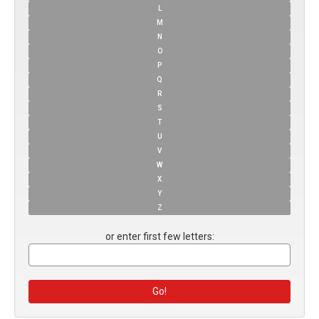
L
M
N
O
P
Q
R
S
T
U
V
W
X
Y
Z
or enter first few letters: