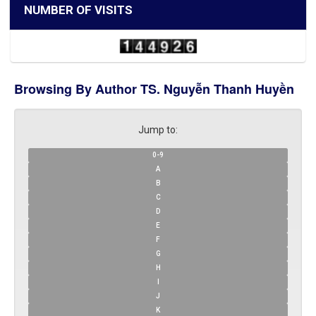
NUMBER OF VISITS
Browsing By Author TS. Nguyễn Thanh Huyền
Jump to:
0-9
A
B
C
D
E
F
G
H
I
J
K