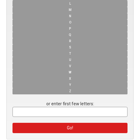
L
M
N
O
P
Q
R
S
T
U
V
W
X
Y
Z
or enter first few letters: