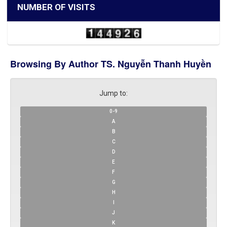
NUMBER OF VISITS
Browsing By Author TS. Nguyễn Thanh Huyền
Jump to:
0-9
A
B
C
D
E
F
G
H
I
J
K