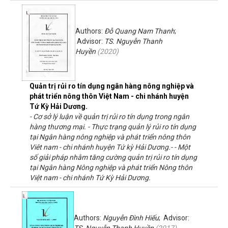
Authors:
Đỗ Quang Nam Thanh
;
Advisor:
TS. Nguyễn Thanh
Huyền
(
2020
)
Quản trị rủi ro tín dụng ngân hàng nông nghiệp và
phát triển nông thôn Việt Nam - chi nhánh huyện
Tứ Kỳ Hải Dương.
- Cơ sở lý luận về quản trị rủi ro tín dụng trong ngân
hàng thương mại. - Thực trạng quản lý rủi ro tín dụng
tại Ngân hàng nông nghiệp và phát triển nông thôn
Viêt nam - chi nhánh huyện Tứ kỳ Hải Dương.- - Một
số giải pháp nhằm tăng cường quản trị rủi ro tín dụng
tại Ngân hàng Nông nghiệp và phát triển Nông thôn
Việt nam - chi nhánh Tứ Kỳ Hải Dương.
Authors:
Nguyễn Đình Hiếu
; Advisor:
TS. Nguyễn Thanh Huyền
(
2017
)