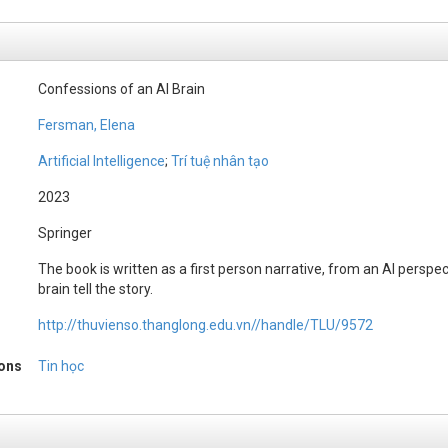
Confessions of an AI Brain
Fersman, Elena
Artificial Intelligence
;
Trí tuệ nhân tạo
2023
Springer
The book is written as a first person narrative, from an AI perspec
brain tell the story.
http://thuvienso.thanglong.edu.vn//handle/TLU/9572
ions
Tin học