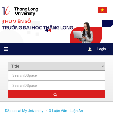
Skip
navigation
☰
Login
DSpace at My University
3-Luận Văn - Luận Án