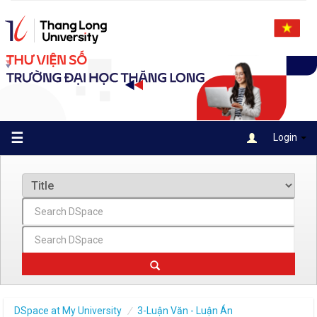
Skip
navigation
☰
Login
DSpace at My University
3-Luận Văn - Luận Án