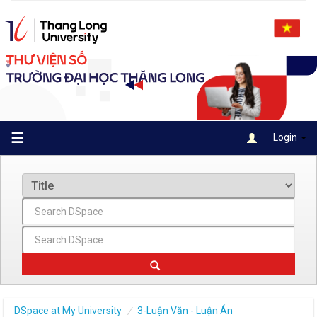
Skip
navigation
☰
Login
DSpace at My University
3-Luận Văn - Luận Án