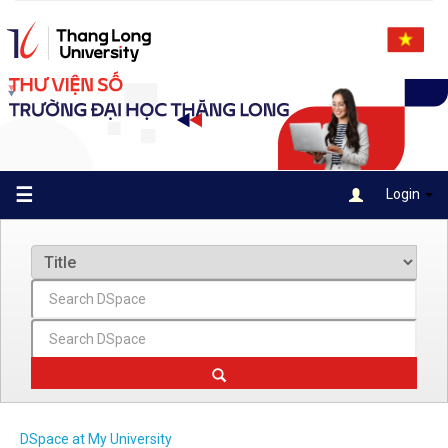
Skip
navigation
☰
Login
DSpace at My University