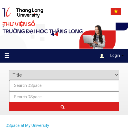
Skip
navigation
☰
Login
DSpace at My University