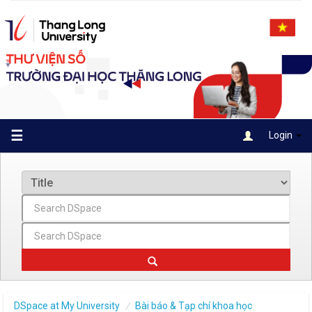
Skip
navigation
☰
Login
DSpace at My University
Bài báo & Tạp chí khoa học