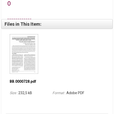
0
Files in This Item:
BB.0000728.pdf
Size :
232,5 kB
Format :
Adobe PDF