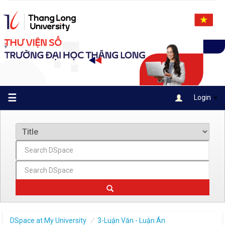
Skip
navigation
☰
Login
DSpace at My University
3-Luận Văn - Luận Án