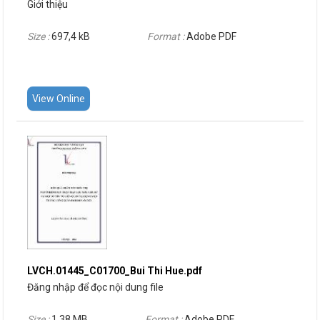
Giới thiệu
Size :
697,4 kB
Format :
Adobe PDF
View Online
LVCH.01445_C01700_Bui Thi Hue.pdf
Đăng nhập để đọc nội dung file
Size :
1,38 MB
Format :
Adobe PDF