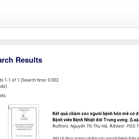
arch Results
ts 1-1 of 1 (Search time: 0.002
ds).
its:
Kết quả chăm sóc người bệnh hôn mê có đặt
Bệnh viên Bệnh Nhiệt đới Trung ương. (Luậ
Authors:
Nguyễn Thị Thu Hà
; Advisor:
PGS.T
Mô tả thực trạng chăm sóc người bệnh hôn m