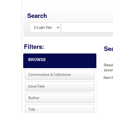
Search
Filters:
Se
BROWSE
Resul
secon
Communities & Collections
Item h
Issue Date
Author
Title