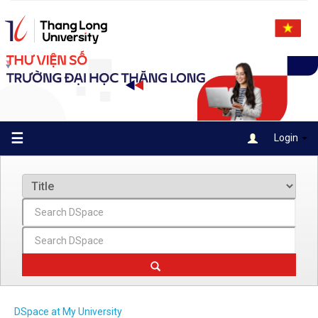
Skip
navigation
☰
Login
DSpace at My University