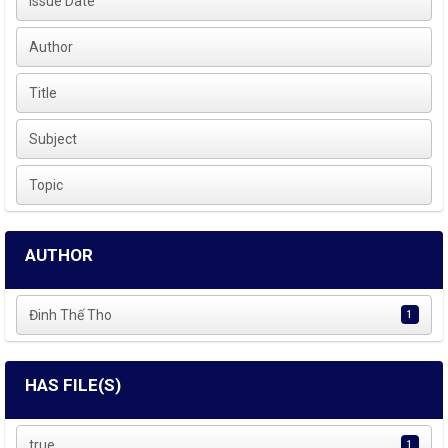
Issue Date
Author
Title
Subject
Topic
AUTHOR
Đinh Thế Tho
1
HAS FILE(S)
true
1