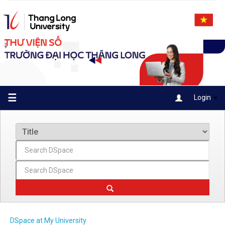
Skip
navigation
☰
Login
DSpace at My University