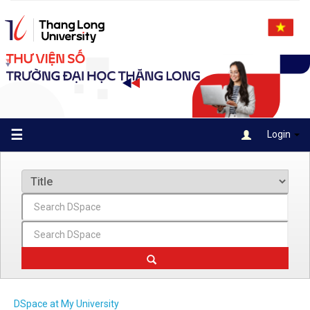
Skip
navigation
☰
Login
DSpace at My University