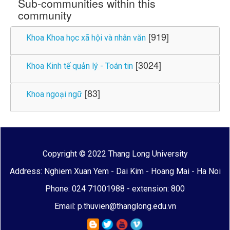
Sub-communities within this
community
[919]
Khoa Khoa học xã hội và nhân văn
[3024]
Khoa Kinh tế quản lý - Toán tin
[83]
Khoa ngoại ngữ
Copyright © 2022 Thang Long University
Address: Nghiem Xuan Yem - Dai Kim - Hoang Mai - Ha Noi
Phone: 024 71001988 - extension: 800
Email: p.thuvien@thanglong.edu.vn