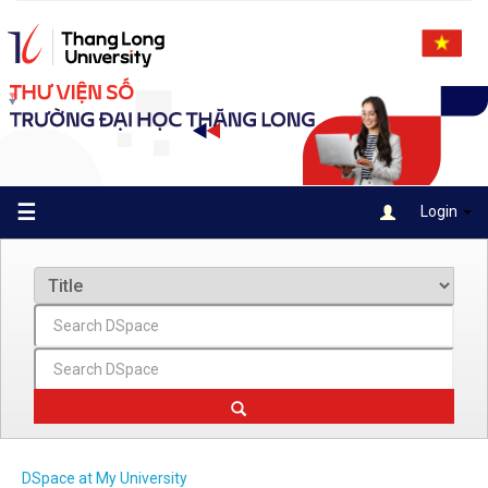
Skip
navigation
☰
Login
DSpace at My University