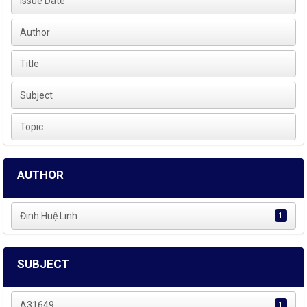
Issue Date
Author
Title
Subject
Topic
AUTHOR
Đinh Huệ Linh
1
SUBJECT
A31649
1