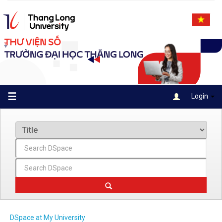
Skip
navigation
☰
Login
DSpace at My University