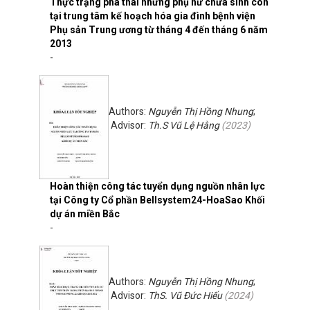
Thực trạng phá thai những phụ nữ chưa sinh con
tại trung tâm kế hoạch hóa gia đình bệnh viện
Phụ sản Trung ương từ tháng 4 đến tháng 6 năm
2013
-
Authors:
Nguyễn Thị Hồng Nhung
;
Advisor:
Th.S Vũ Lệ Hằng
(
2023
)
Hoàn thiện công tác tuyển dụng nguồn nhân lực
tại Công ty Cổ phần Bellsystem24-HoaSao Khối
dự án miền Bắc
-
Authors:
Nguyễn Thị Hồng Nhung
;
Advisor:
ThS. Vũ Đức Hiếu
(
2024
)