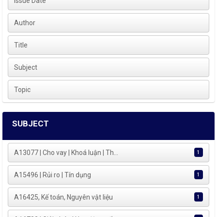
Issue Date
Author
Title
Subject
Topic
SUBJECT
A13077 | Cho vay | Khoá luận | Th...
1
A15496 | Rủi ro | Tín dụng
1
A16425, Kế toán, Nguyên vật liệu
1