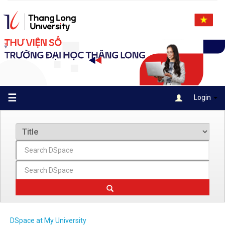
Skip
navigation
☰
Login
DSpace at My University