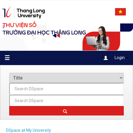
Skip
navigation
☰
Login
DSpace at My University