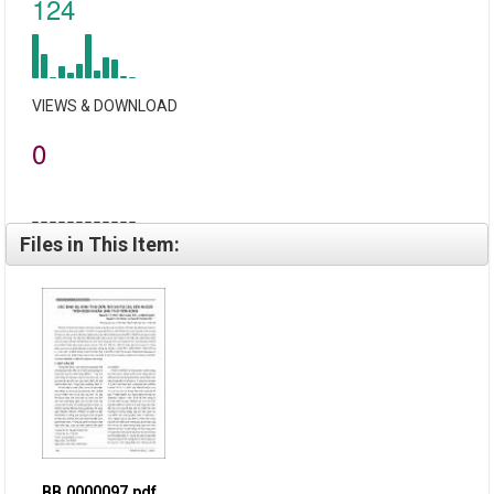
124
VIEWS & DOWNLOAD
0
Files in This Item:
BB.0000097.pdf