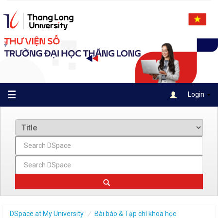
Skip
navigation
☰
Login
DSpace at My University
Bài báo & Tạp chí khoa học